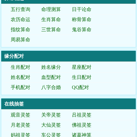
五行查询
命理测算
日干论命
农历命运
生肖算命
称骨算命
指纹算命
三世算命
鬼谷算命
周易算命
缘分配对
生肖配对
姓名缘分
星座配对
姓名配对
血型配对
生日配对
手机配对
八字合婚
QQ配对
在线抽签
观音灵签
关帝灵签
吕祖灵签
月老灵签
大仙灵签
佛祖灵签
妈祖灵签
车公灵签
诸葛神算